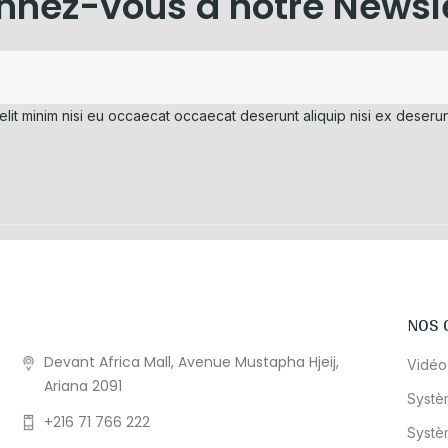
nez-vous à notre Newsl
elit minim nisi eu occaecat occaecat deserunt aliquip nisi ex deserun
NOS 
Devant Africa Mall, Avenue Mustapha Hjeij,
Vidéo
Ariana 2091
Systè
+216 71 766 222
Systè