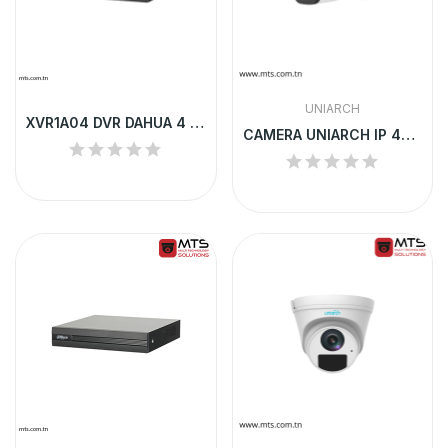
UNIARCH
XVR1A04 DVR DAHUA 4 CHANNEL 1U H.264
CAMERA UNIARCH IP 4MP EXTRENE COULEUR+MICRO