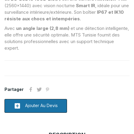
(2560×1440) avec vision nocturne
Smart IR
, idéale pour une
surveillance intérieure/extérieure. Son boîtier
IP67 et IK10
résiste aux chocs et intempéries
.
Avec
un angle large (2,8 mm)
et une détection intelligente,
elle offre une sécurité optimale. MTS Tunisie fournit des
solutions professionnelles avec un support technique
expert.
Partager
add_box
Ajouter Au Devis