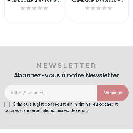
ANE-L6012R 2MP IR Flateye Camera
CAMERA IP DAHUA 3MP POE IP67 IR 30M |...
NEWSLETTER
Abonnez-vous à notre Newsletter
S’abonner
Enim quis fugiat consequat elit minim nisi eu occaecat
occaecat deserunt aliquip nisi ex deserunt.