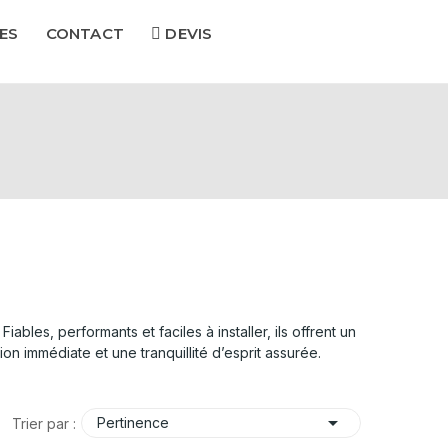
ES
CONTACT
DEVIS
iables, performants et faciles à installer, ils offrent un
n immédiate et une tranquillité d’esprit assurée.

Pertinence
Trier par :