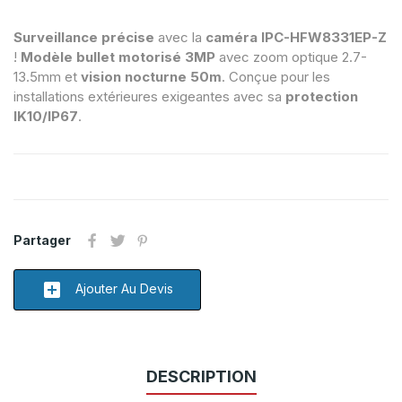
Surveillance précise
avec la
caméra IPC-HFW8331EP-Z
!
Modèle bullet motorisé 3MP
avec zoom optique 2.7-
13.5mm et
vision nocturne 50m
. Conçue pour les
installations extérieures exigeantes avec sa
protection
IK10/IP67
.
Partager
add_box
Ajouter Au Devis
DESCRIPTION