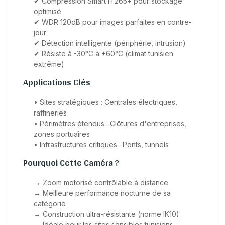
✔ Compression Smart H.265+ pour stockage
optimisé
✔ WDR 120dB pour images parfaites en contre-
jour
✔ Détection intelligente (périphérie, intrusion)
✔ Résiste à -30°C à +60°C (climat tunisien
extrême)
Applications Clés
• Sites stratégiques : Centrales électriques,
raffineries
• Périmètres étendus : Clôtures d'entreprises,
zones portuaires
• Infrastructures critiques : Ponts, tunnels
Pourquoi Cette Caméra ?
→ Zoom motorisé contrôlable à distance
→ Meilleure performance nocturne de sa
catégorie
→ Construction ultra-résistante (norme IK10)
→ Idéale pour les sites sensibles tunisiens