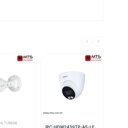
A TUNISIE
IPC-HDW2439TP-AS-LED-S2 CAMERA IP DAHUA 4MP...