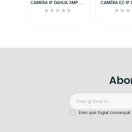
CAMÉRA IP DAHUA 4MP DÔME EXTÉRIEURE |...
CAMERA IP DAHUA 3MP POE IP67 IR 60M | IPC-B2A30P-Z
Abon
Enim quis fugiat consequat 