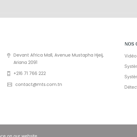
NOS 
Devant Africa Mall, Avenue Mustapha Hjeij,
Vidéo
Ariana 2091
Systè
+216 71 766 222
Systè
contact@mts.com.tn
Détec
nce on our website