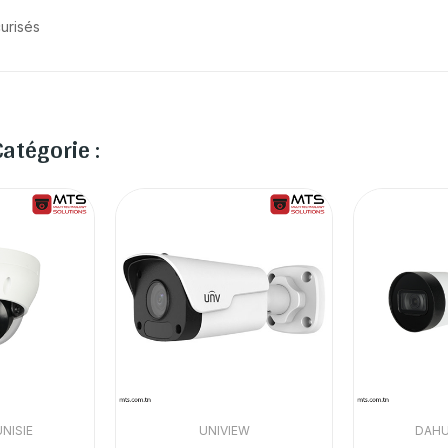
curisés
atégorie :
NISIE
UNIVIEW
DAHU