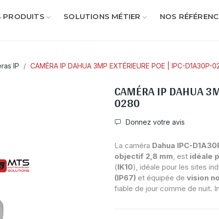
 PRODUITS
SOLUTIONS MÉTIER
NOS RÉFÉRENC
ras IP
CAMÉRA IP DAHUA 3MP EXTÉRIEURE POE | IPC-D1A30P-0
CAMÉRA IP DAHUA 3M
0280
Donnez votre avis
La caméra
Dahua IPC-D1A30
objectif 2,8 mm
, est
idéale p
(
IK10
), idéale pour les sites in
(IP67)
et équipée de
vision n
fiable de jour comme de nuit. Ins