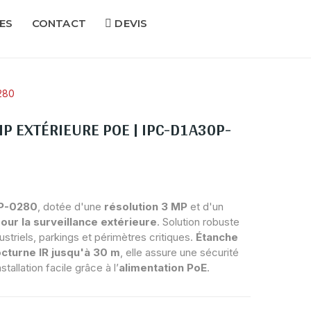
ES
CONTACT
DEVIS
280
P EXTÉRIEURE POE | IPC-D1A30P-
P-0280
, dotée d'une
résolution 3 MP
et d'un
our la surveillance extérieure
. Solution robuste
dustriels, parkings et périmètres critiques.
Étanche
octurne IR jusqu'à 30 m
, elle assure une sécurité
tallation facile grâce à l’
alimentation PoE
.