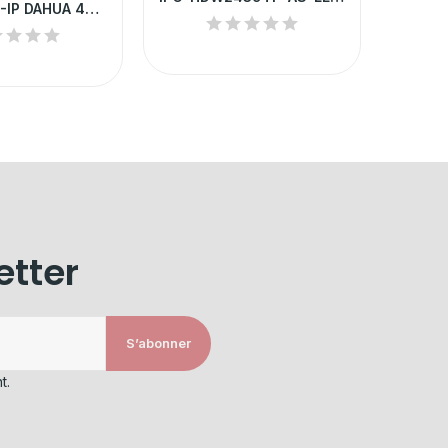
CAMÉRA EZ-IP DAHUA 4MP POE EXTÉRIEURE | IPC-B1B40P
etter
S’abonner
t.