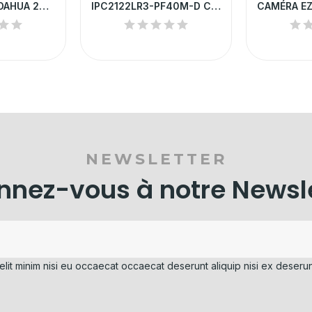
CAMÉRA EZ-IP DAHUA 2MP POE EXTÉRIEURE |...
IPC2122LR3-PF40M-D CAMERA IP UNV TUBE 2MP POE...
NEWSLETTER
nez-vous à notre Newsl
elit minim nisi eu occaecat occaecat deserunt aliquip nisi ex deserun