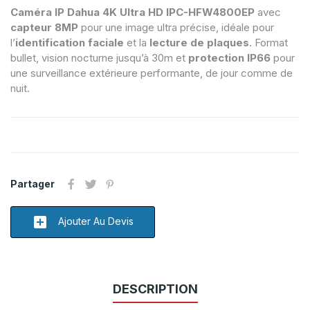
Caméra IP Dahua 4K Ultra HD IPC-HFW4800EP
avec
capteur 8MP
pour une image ultra précise, idéale pour
l’
identification faciale
et la
lecture de plaques
. Format
bullet, vision nocturne jusqu’à 30m et
protection IP66
pour
une surveillance extérieure performante, de jour comme de
nuit.
Partager
add_box
Ajouter Au Devis
DESCRIPTION