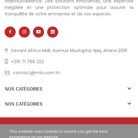
vidéosurveillance. Des solutions innovantes, une expertise
inégalée et une protection optimale pour assurer la
tranquillité de votre entreprise et de vos espaces.
Devant Africa Mall, Avenue Mustapha Hjeij, Ariana 2091
+216 71 766 222
contact@mts.com.tn
NOS CATÉGORIES

NOS CATÉGORIES

Copyright © MTS Tunisia. All Rights Reserved.
This website uses cookies to ensure you get the best
experience on our website