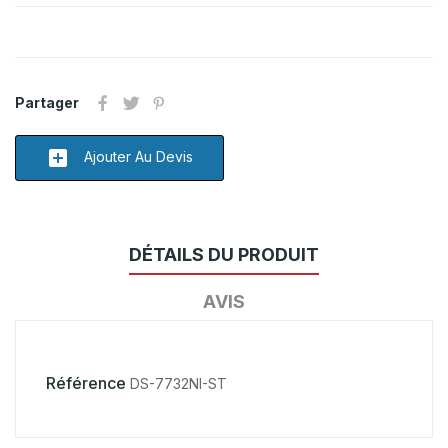
Partager
add_box
Ajouter Au Devis
DÉTAILS DU PRODUIT
AVIS
Référence
DS-7732NI-ST