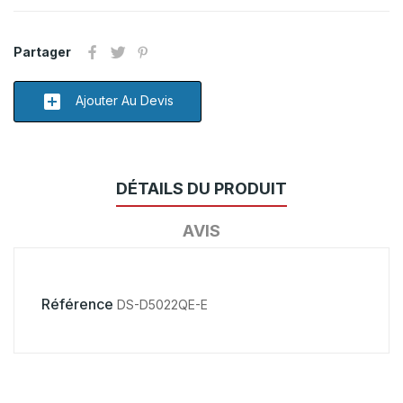
Partager
add_box
Ajouter Au Devis
DÉTAILS DU PRODUIT
AVIS
Référence
DS-D5022QE-E