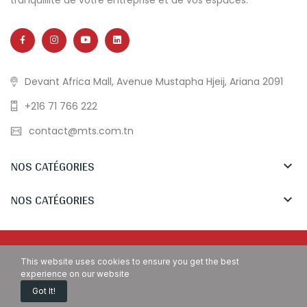
Devant Africa Mall, Avenue Mustapha Hjeij, Ariana 2091
+216 71 766 222
contact@mts.com.tn
NOS CATÉGORIES

NOS CATÉGORIES

Copyright © MTS Tunisia. All Rights Reserved.
This website uses cookies to ensure you get the best
experience on our website
Got It!
Accueil
Demande de devis
Appelez Nous