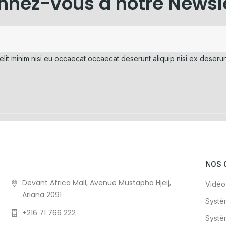
nez-vous à notre Newsl
elit minim nisi eu occaecat occaecat deserunt aliquip nisi ex deserun
NOS 
Devant Africa Mall, Avenue Mustapha Hjeij,
Vidéo
Ariana 2091
Systè
+216 71 766 222
Systè