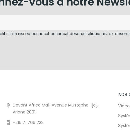
nez-vous à notre Newsl
elit minim nisi eu occaecat occaecat deserunt aliquip nisi ex deserun
NOS 
Devant Africa Mall, Avenue Mustapha Hjeij,
Vidéo
Ariana 2091
Systè
+216 71 766 222
Systè