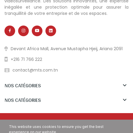
vidéosurveillance. Des solutions innovantes, une expertise
inégalée et une protection optimale pour assurer la
tranquillité de votre entreprise et de vos espaces.
Devant Africa Mall, Avenue Mustapha Hjeij, Ariana 2091
+216 71 766 222
contact@mts.com.tn
NOS CATÉGORIES

NOS CATÉGORIES

Copyright © MTS Tunisia. All Rights Reserved.
This website uses cookies to ensure you get the best
experience on our website