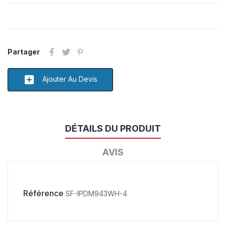
Partager
add_box
Ajouter Au Devis
DÉTAILS DU PRODUIT
AVIS
Référence
SF-IPDM943WH-4