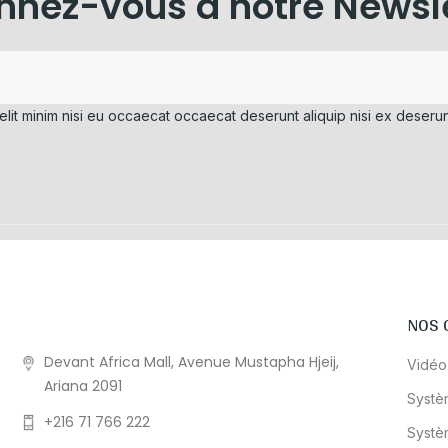
nez-vous à notre Newsl
elit minim nisi eu occaecat occaecat deserunt aliquip nisi ex deserun
NOS 
Devant Africa Mall, Avenue Mustapha Hjeij,
Vidéo
Ariana 2091
Systè
+216 71 766 222
Systè