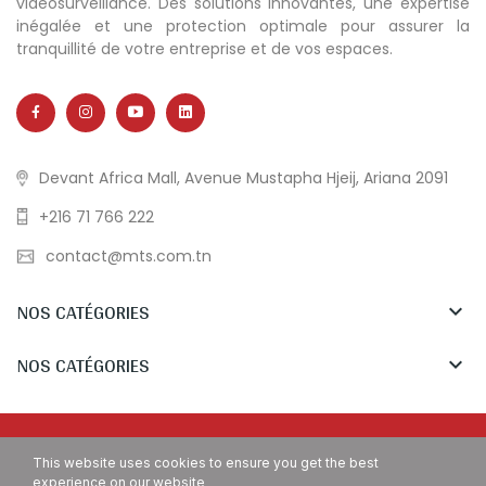
vidéosurveillance. Des solutions innovantes, une expertise
inégalée et une protection optimale pour assurer la
tranquillité de votre entreprise et de vos espaces.
Devant Africa Mall, Avenue Mustapha Hjeij, Ariana 2091
+216 71 766 222
contact@mts.com.tn
NOS CATÉGORIES

NOS CATÉGORIES

Copyright © MTS Tunisia. All Rights Reserved.
This website uses cookies to ensure you get the best
experience on our website