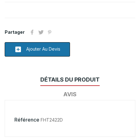
Partager
add_box
Ajouter Au Devis
DÉTAILS DU PRODUIT
AVIS
Référence
FHT2422D