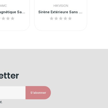
AMC
HIKVISION
Contact Magnétique Sans Fil AMC - CM800
Sirène Extérieure Sans Fil HIKVISION Orange
SIRE
etter
S’abonner
t.