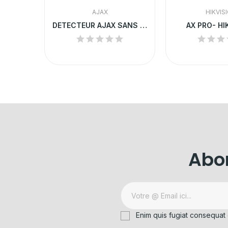
AJAX
HIKVIS
Détecteur de fumée sans fil HIKVISION
DETECTEUR AJAX SANS FIL ANTI-ANIMAUX
AX PRO- HI
Abon
Enim quis fugiat consequat 