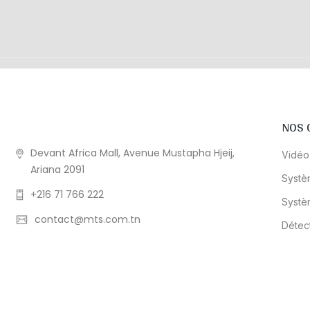
NOS 
Devant Africa Mall, Avenue Mustapha Hjeij,
Vidéo
Ariana 2091
Systè
+216 71 766 222
Systè
contact@mts.com.tn
Détec