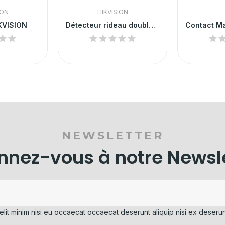
ION
HIKVISION
KVISION
Détecteur rideau double technologie filaire...
NEWSLETTER
nez-vous à notre Newsl
elit minim nisi eu occaecat occaecat deserunt aliquip nisi ex deserun