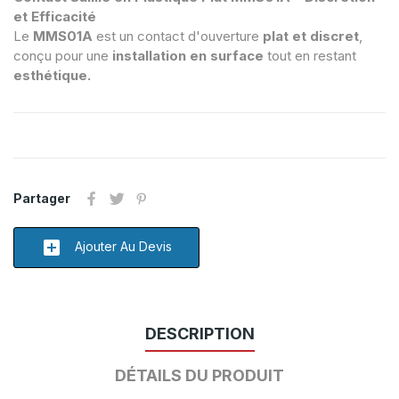
et Efficacité
Le
MMS01A
est un contact d'ouverture
plat et discret
,
conçu pour une
installation en surface
tout en restant
esthétique.
Partager
add_box
Ajouter Au Devis
DESCRIPTION
DÉTAILS DU PRODUIT