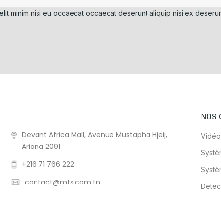
elit minim nisi eu occaecat occaecat deserunt aliquip nisi ex deserun
NOS 
Devant Africa Mall, Avenue Mustapha Hjeij,
Vidéo
Ariana 2091
Systè
+216 71 766 222
Systè
contact@mts.com.tn
Détec