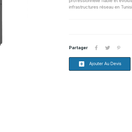
professionnelle fiable et évolut
infrastructures réseau en Tunis
Partager
add_box
Ajouter Au Devis