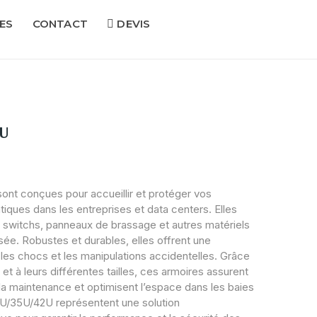
ES
CONTACT
DEVIS
2U
ont conçues pour accueillir et protéger vos
iques dans les entreprises et data centers. Elles
s, switchs, panneaux de brassage et autres matériels
ée. Robustes et durables, elles offrent une
 les chocs et les manipulations accidentelles. Grâce
t à leurs différentes tailles, ces armoires assurent
t la maintenance et optimisent l’espace dans les baies
7U/35U/42U représentent une solution