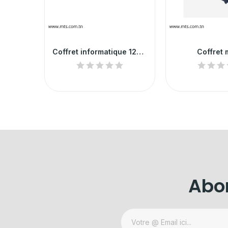
Coffret informatique 12U/15U
Coffret 
Abon