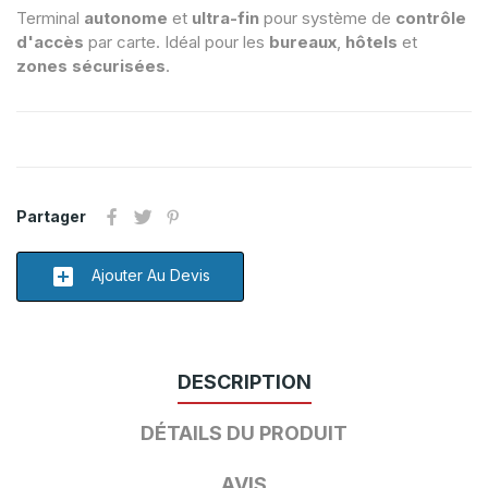
Terminal
autonome
et
ultra-fin
pour système de
contrôle
d'accès
par carte. Idéal pour les
bureaux
,
hôtels
et
zones sécurisées
.
Partager
add_box
Ajouter Au Devis
DESCRIPTION
DÉTAILS DU PRODUIT
AVIS