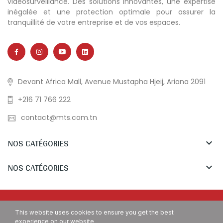
vidéosurveillance. Des solutions innovantes, une expertise
inégalée et une protection optimale pour assurer la
tranquillité de votre entreprise et de vos espaces.
Devant Africa Mall, Avenue Mustapha Hjeij, Ariana 2091
+216 71 766 222
contact@mts.com.tn
NOS CATÉGORIES

NOS CATÉGORIES

Copyright © MTS Tunisia. All Rights Reserved.
This website uses cookies to ensure you get the best
experience on our website