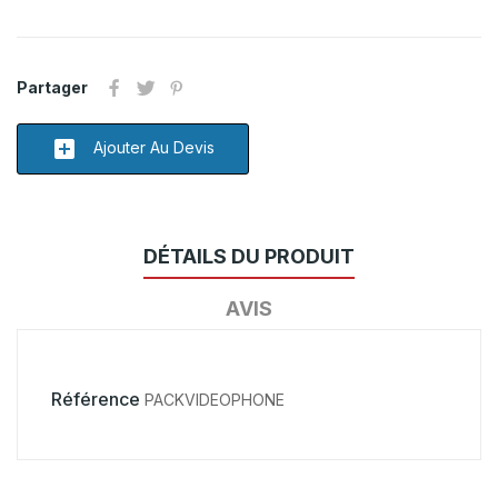
Partager
add_box
Ajouter Au Devis
DÉTAILS DU PRODUIT
AVIS
Référence
PACKVIDEOPHONE