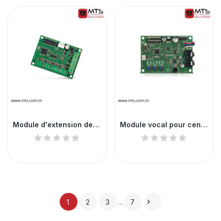
Module d'extension de 8 zones pour centrale...
Module vocal pour centrale alarme Satel

1
2
3
…
7