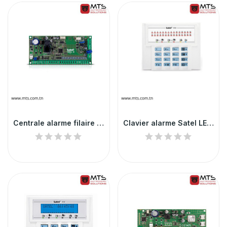
Centrale alarme filaire 10 zones Satel
Clavier alarme Satel LED – central Versa