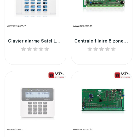
Clavier alarme Satel LCD pour centrale de serie...
Centrale filaire 8 zones Satel avec boîtier et...