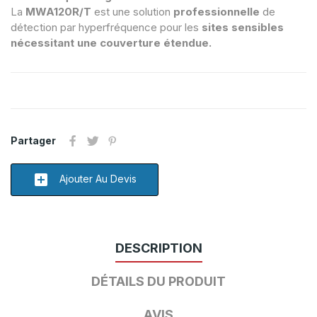
La
MWA120R/T
est une solution
professionnelle
de
détection par hyperfréquence pour les
sites sensibles
nécessitant une couverture étendue.
Partager
add_box
Ajouter Au Devis
DESCRIPTION
DÉTAILS DU PRODUIT
AVIS