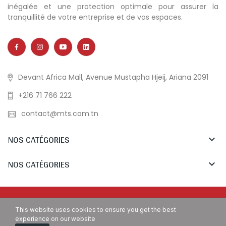
inégalée et une protection optimale pour assurer la
tranquillité de votre entreprise et de vos espaces.
Devant Africa Mall, Avenue Mustapha Hjeij, Ariana 2091
+216 71 766 222
contact@mts.com.tn
NOS CATÉGORIES

NOS CATÉGORIES

Copyright © MTS Tunisia. All Rights Reserved.
This website uses cookies to ensure you get the best
experience on our website