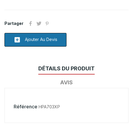
Partager
add_box
Ajouter Au Devis
DÉTAILS DU PRODUIT
AVIS
Référence
HPA703XP