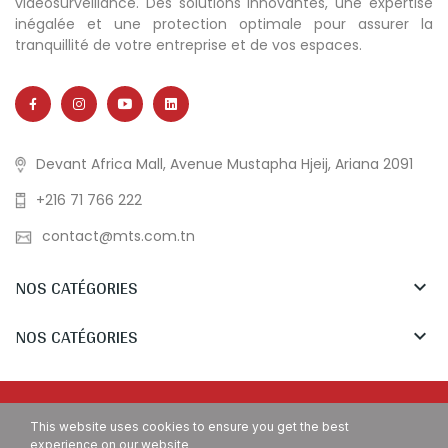
vidéosurveillance. Des solutions innovantes, une expertise
inégalée et une protection optimale pour assurer la
tranquillité de votre entreprise et de vos espaces.
Devant Africa Mall, Avenue Mustapha Hjeij, Ariana 2091
+216 71 766 222
contact@mts.com.tn
NOS CATÉGORIES

NOS CATÉGORIES

Copyright © MTS Tunisia. All Rights Reserved.
This website uses cookies to ensure you get the best
experience on our website