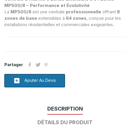
MP500/8 – Performance et Évolutivité
La
MP500/8
est une centrale
professionnelle
offrant
8
zones de base
extensibles à
64 zones
, conçue pour les
installations résidentielles et commerciales exigeantes.
Partager
add_box
Ajouter Au Devis
DESCRIPTION
DÉTAILS DU PRODUIT