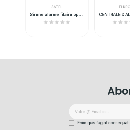
SATEL
ELKR
Support réglable détecteurs de mouvement Satel
Sirene alarme filaire optique et acoustique Satel
Abon
Enim quis fugiat consequat 