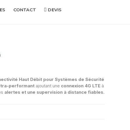
ES
CONTACT
DEVIS
G
ctivité Haut Débit pour Systèmes de Sécurité
ltra-performant
ajoutant une
connexion 4G LTE
à
des
alertes et une supervision à distance fiables.