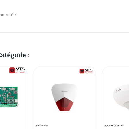
onnectée !
atégorie :