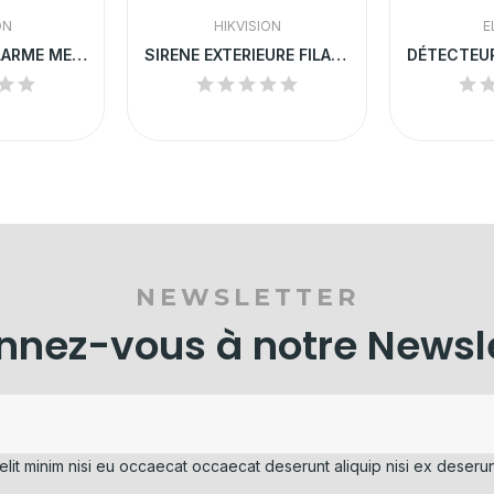
ON
HIKVISION
E
CENTRALE D'ALARME MEDEA 32
SIRENE EXTERIEURE FILAIRE HIKVISION
NEWSLETTER
nez-vous à notre Newsl
elit minim nisi eu occaecat occaecat deserunt aliquip nisi ex deserun