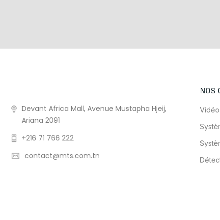
NOS 
Devant Africa Mall, Avenue Mustapha Hjeij,
Vidéo
Ariana 2091
Systè
+216 71 766 222
Systè
contact@mts.com.tn
Détec