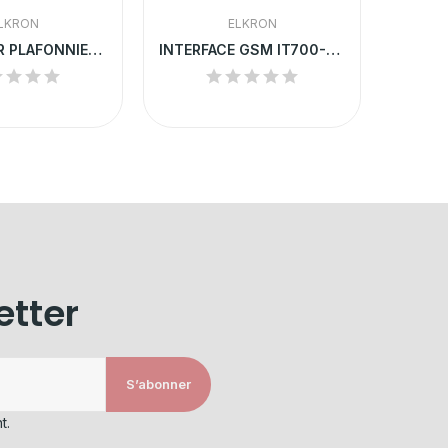
LKRON
ELKRON
DÉTECTEUR PLAFONNIER INFRAROUGE ANTI ANIMAUX
INTERFACE GSM IT700-GSM
etter
S’abonner
t.