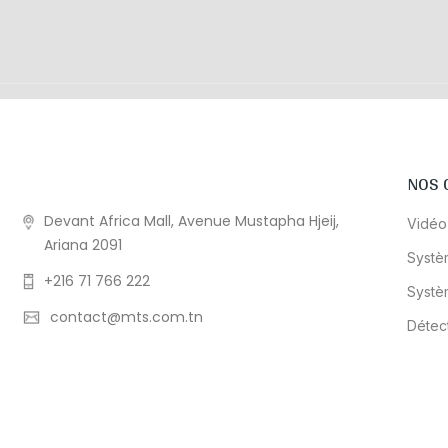
NOS 
Devant Africa Mall, Avenue Mustapha Hjeij,
Vidéo
Ariana 2091
Systè
+216 71 766 222
Systè
contact@mts.com.tn
Détec