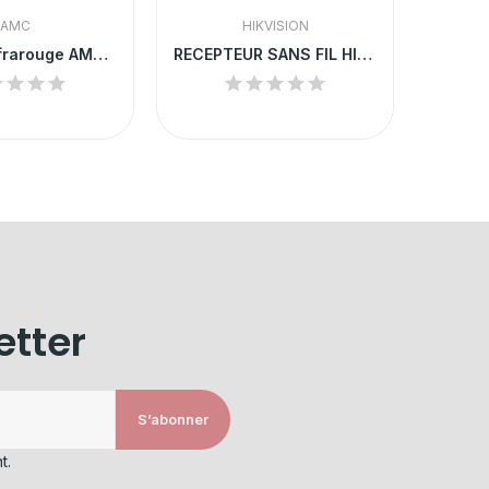
AMC
HIKVISION
Barrière Infrarouge AMC - FLEX 1000
RECEPTEUR SANS FIL HIKVISION
etter
S’abonner
t.