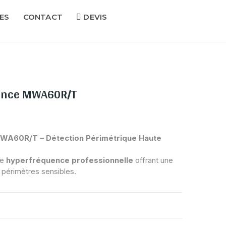
ES
CONTACT
DEVIS
uence MWA60R/T
WA60R/T – Détection Périmétrique Haute
re
hyperfréquence professionnelle
offrant une
 périmètres sensibles.