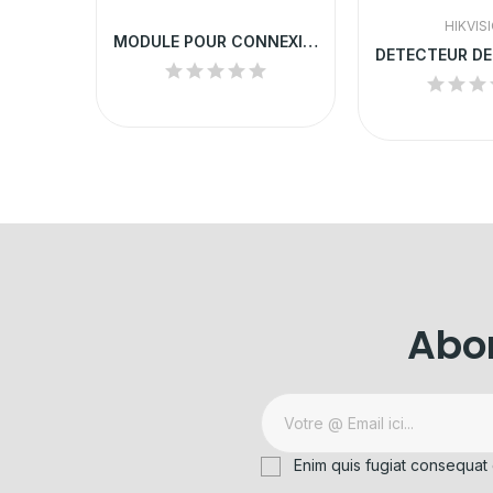
HIKVIS
MODULE POUR CONNEXION AU PC VIA USB
S FIL
Abon
Enim quis fugiat consequat 