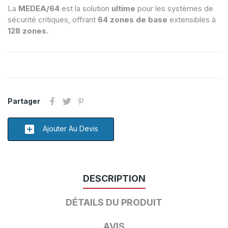
La
MEDEA/64
est la solution
ultime
pour les systèmes de
sécurité critiques, offrant
64 zones
de base
extensibles à
128 zones.
Partager
add_box
Ajouter Au Devis
DESCRIPTION
DÉTAILS DU PRODUIT
AVIS