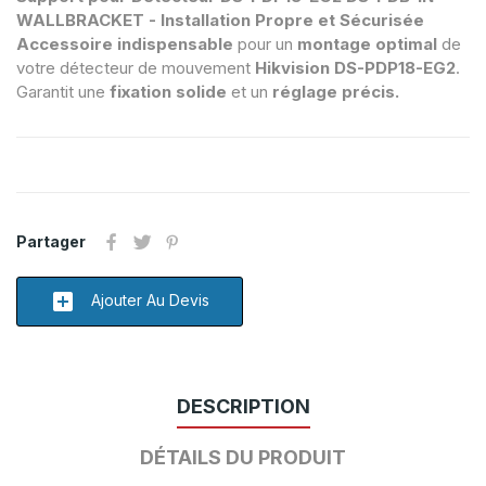
WALLBRACKET - Installation Propre et Sécurisée
Accessoire indispensable
pour un
montage optimal
de
votre détecteur de mouvement
Hikvision DS-PDP18-EG2
.
Garantit une
fixation solide
et un
réglage précis.
Partager
add_box
Ajouter Au Devis
DESCRIPTION
DÉTAILS DU PRODUIT