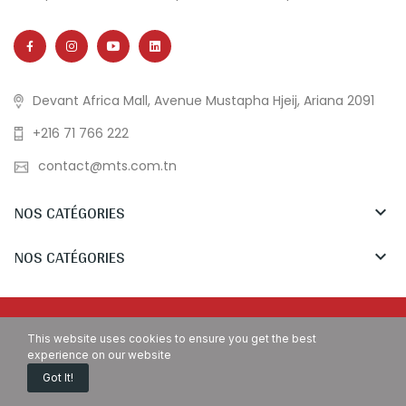
Devant Africa Mall, Avenue Mustapha Hjeij, Ariana 2091
+216 71 766 222
contact@mts.com.tn
NOS CATÉGORIES

NOS CATÉGORIES

Copyright © MTS Tunisia. All Rights Reserved.
This website uses cookies to ensure you get the best
experience on our website
Got It!
Accueil
Demande de devis
Appelez Nous