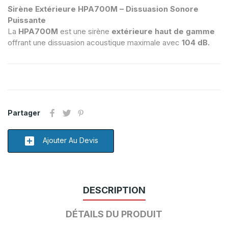
Sirène Extérieure HPA700M – Dissuasion Sonore
Puissante
La
HPA700M
est une sirène
extérieure haut de gamme
offrant une dissuasion acoustique maximale avec
104 dB.
Partager
add_box
Ajouter Au Devis
DESCRIPTION
DÉTAILS DU PRODUIT