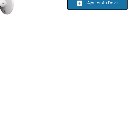
add_box
Ajouter Au Devis