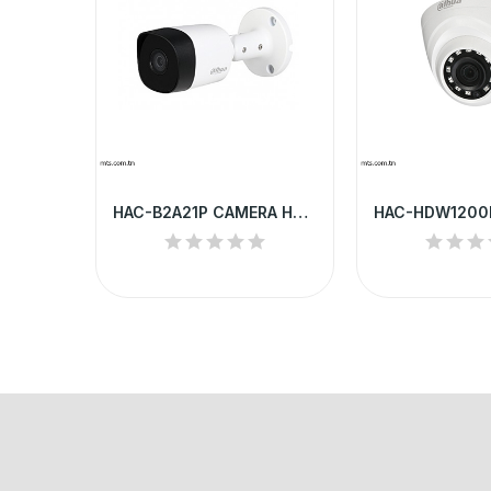
HAC-B2A21P CAMERA HD DAHUA TUBE 2MP IR 20 M
DS-2CE56D0T-IRM CAMERA HD HIKVISION DOME 2MP IR...