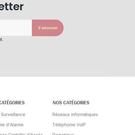
etter
S’abonner
t.
CATÉGORIES
NOS CATÉGORIES
 Surveillance
Réseaux informatiques
me d'Alarme
Téléphonie VoIP
mes Contrôle d'Accès
Domotique