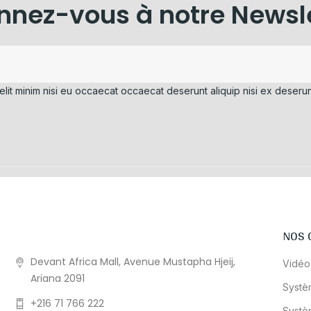
nez-vous à notre Newsl
elit minim nisi eu occaecat occaecat deserunt aliquip nisi ex deserun
NOS 
Devant Africa Mall, Avenue Mustapha Hjeij,
Vidéo
Ariana 2091
Systè
+216 71 766 222
Systè