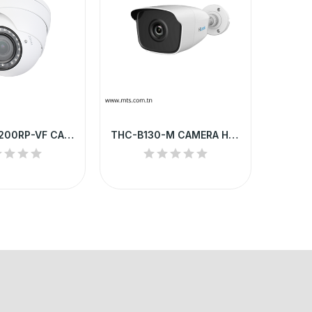
HAC-HDW1200RP-VF CAMERA HD DAHUA DOME 2MP VF...
THC-B130-M CAMERA HD HILOOK TUBE 3MP 2.8...