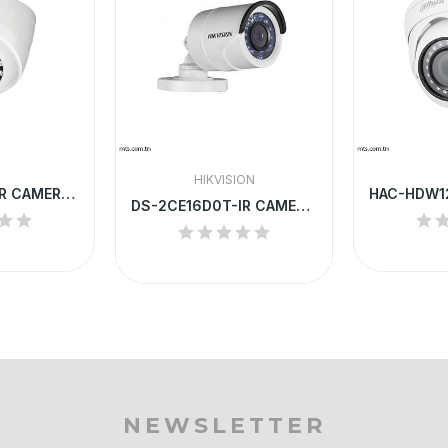
HIKVISION
HAC-HDW1200R CAMERA HD DAHUA DOME 2MP IR 20 M
DS-2CE16D0T-IR CAMERA HD HIKVISION TUBE 2MP IR...
NEWSLETTER