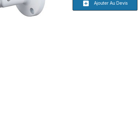
add_box
Ajouter Au Devis