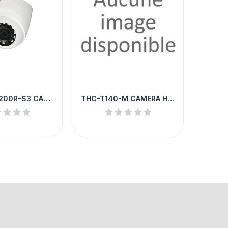
HAC-HDW1200R-S3 CAMERA HD DAHUA DOME 2MP IR 20 M
THC-T140-M CAMERA HD HILOOK DOME 4MP 2.8 MM...