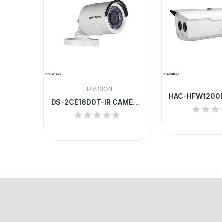
HIKVISION
HAC-HDW1400EMP CAMERA HD DAHUA DOME 4MP IP67 IR...
DS-2CE16D0T-IR CAMERA HD HIKVISION TUBE 2MP IR...