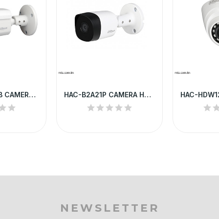
HAC-HFW1200B CAMERA HD DAHUA TUBE 2MP IP67 IR 50 M
HAC-B2A21P CAMERA HD DAHUA TUBE 2MP IR 20 M
NEWSLETTER