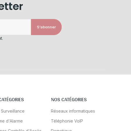
etter
S’abonner
t.
CATÉGORIES
NOS CATÉGORIES
 Surveillance
Réseaux informatiques
me d'Alarme
Téléphonie VoIP
mes Contrôle d'Accès
Domotique