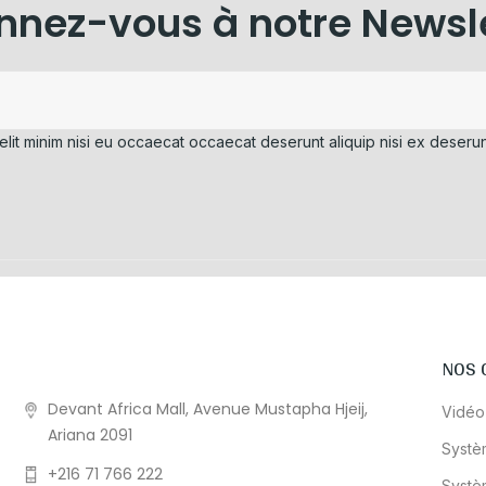
nez-vous à notre Newsl
elit minim nisi eu occaecat occaecat deserunt aliquip nisi ex deserun
NOS 
Devant Africa Mall, Avenue Mustapha Hjeij,
Vidéo
Ariana 2091
Systè
+216 71 766 222
Systè