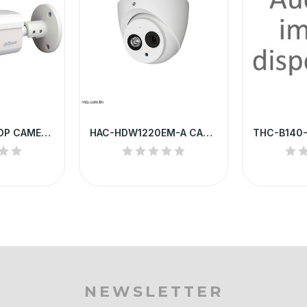
HAC-HFW1200DP CAMERA HD DAHUA TUBE 2MP IP67 IR...
HAC-HDW1220EM-A CAMERA HD DAHUA DOME AVEC MICRO...
NEWSLETTER