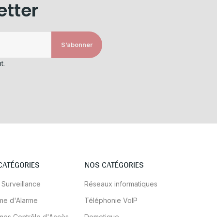
etter
S’abonner
t.
CATÉGORIES
NOS CATÉGORIES
 Surveillance
Réseaux informatiques
me d'Alarme
Téléphonie VoIP
mes Contrôle d'Accès
Domotique