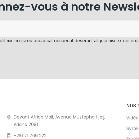
nez-vous à notre Newsl
elit minim nisi eu occaecat occaecat deserunt aliquip nisi ex deserun
NOS 
Devant Africa Mall, Avenue Mustapha Hjeij,
Vidéo
Ariana 2091
Systè
+216 71 766 222
Systè