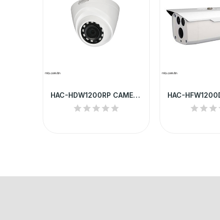
HAC-HFW1400RP-VF-IRE6 CAMERA HD DAHUA TUBE...
HAC-HDW1200RP CAMERA HD DAHUA DOME 2MP IR 20 M