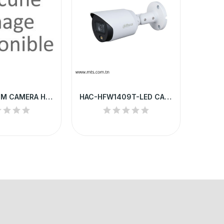
THC-B140-M CAMERA HD HILOOK TUBE 4MP 2.8 MM...
HAC-HFW1409T-LED CAMERA HD DAHUA TUBE 4MP FULL...