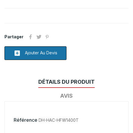
Partager
add_box
Ajouter Au Devis
DÉTAILS DU PRODUIT
AVIS
Référence
DH-HAC-HFW1400T