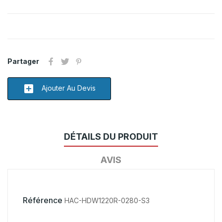
Partager
add_box
Ajouter Au Devis
DÉTAILS DU PRODUIT
AVIS
Référence
HAC-HDW1220R-0280-S3