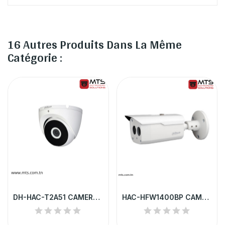
16 Autres Produits Dans La Même
Catégorie :
DH-HAC-T2A51 CAMERA HD DAHUA DOME 5MP IR 20M IP67
HAC-HFW1400BP CAMERA HD DAHUA TUBE 4MP IP67 IR...