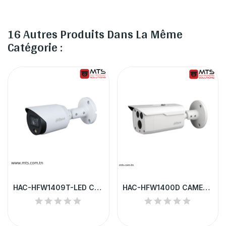
16 Autres Produits Dans La Même
Catégorie :
HAC-HFW1409T-LED CAMERA HD DAHUA TUBE 4MP FULL...
HAC-HFW1400D CAMERA HD DAHUA TUBE 4MP IP67 IR 80 M