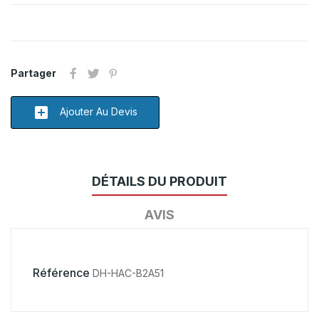
Partager
add_box
Ajouter Au Devis
DÉTAILS DU PRODUIT
AVIS
Référence
DH-HAC-B2A51