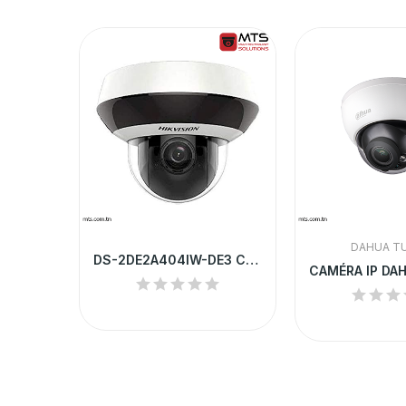
DAHUA TU
DS-2DE2A404IW-DE3 Caméra IP 4Mp Mini PTZ X4...
IPC3234LR3-VSPZ28-D CAMERA IP UNV DOME 4MP POE...