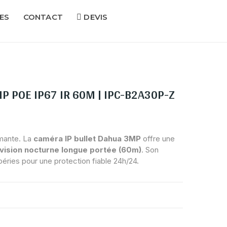
ES
CONTACT
DEVIS
 POE IP67 IR 60M | IPC-B2A30P-Z
mante. La
caméra IP bullet Dahua 3MP
offre une
vision nocturne longue portée (60m)
. Son
éries pour une protection fiable 24h/24.