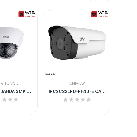
A TUNISIE
UNIVIEW
CAMÉRA IP DAHUA 3MP DÔME MOTORISÉ EXTÉRIEUR |...
IPC2C22LR6-PF40-E CAMERA IP UNV TUBE 2MP POE IR...