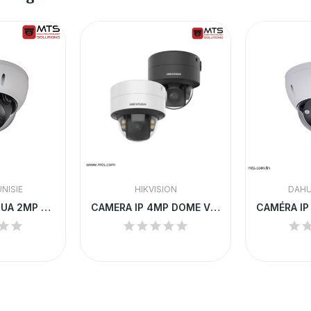
NISIE
HIKVISION
DAHU
CAMÉRA IP DAHUA 2MP DÔME EXTÉRIEURE VARIFOCALE...
CAMERA IP 4MP DOME VF ColorVu, IP67, IK10...