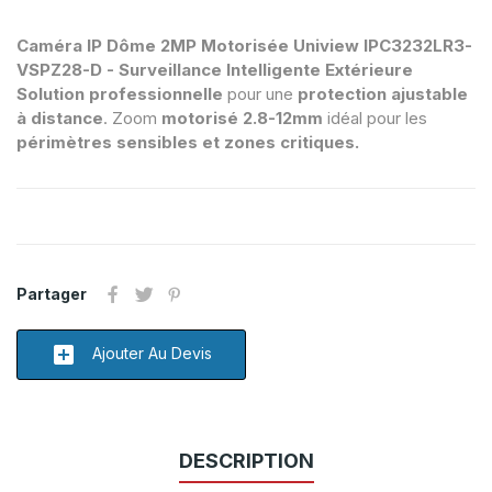
Caméra IP Dôme 2MP Motorisée Uniview IPC3232LR3-
VSPZ28-D - Surveillance Intelligente Extérieure
Solution professionnelle
pour une
protection ajustable
à distance
. Zoom
motorisé 2.8-12mm
idéal pour les
périmètres sensibles et zones critiques.
Partager
add_box
Ajouter Au Devis
DESCRIPTION