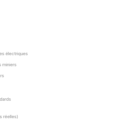
es électriques
s miniers
rs
ndards
s réelles)