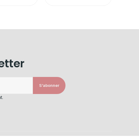
etter
S’abonner
t.