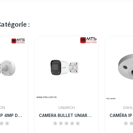
atégorie :
ION
UNIARCH
DAHU
CAMERA TUBE IP 4MP DEEPIN VIEW ANPR IR...
CAMERA BULLET UNIARCH IP 2MP IR30 AUDIO