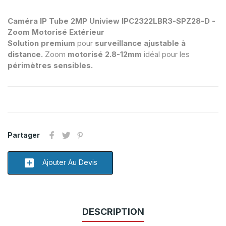
Caméra IP Tube 2MP Uniview IPC2322LBR3-SPZ28-D -
Zoom Motorisé Extérieur
Solution premium
pour
surveillance ajustable à
distance.
Zoom
motorisé 2.8-12mm
idéal pour les
périmètres sensibles.
Partager
add_box
Ajouter Au Devis
DESCRIPTION