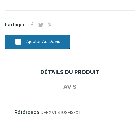
Partager
add_box
Ajouter Au Devis
DÉTAILS DU PRODUIT
AVIS
Référence
DH-XVR4108HS-X1