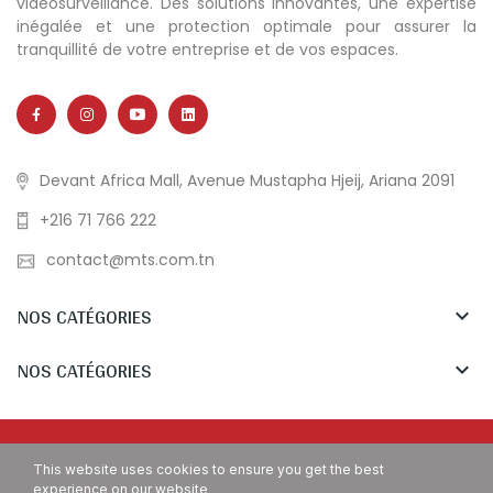
vidéosurveillance. Des solutions innovantes, une expertise
inégalée et une protection optimale pour assurer la
tranquillité de votre entreprise et de vos espaces.
Devant Africa Mall, Avenue Mustapha Hjeij, Ariana 2091
+216 71 766 222
contact@mts.com.tn
NOS CATÉGORIES

NOS CATÉGORIES

Copyright © MTS Tunisia. All Rights Reserved.
This website uses cookies to ensure you get the best
experience on our website