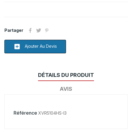
Partager
add_box
Ajouter Au Devis
DÉTAILS DU PRODUIT
AVIS
Référence
XVR5104HS-I3