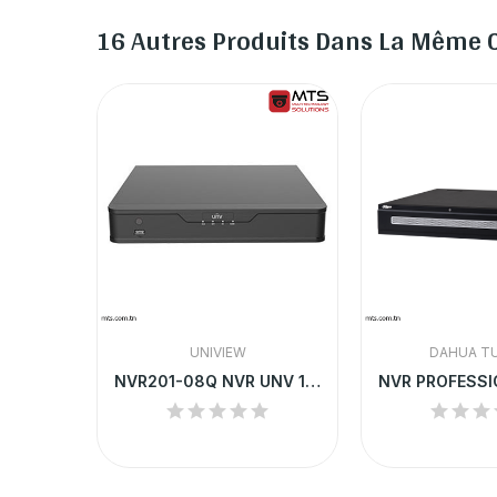
16 Autres Produits Dans La Même C
E
UNIVIEW
DAHUA TU
NVR2104HS-P-S2 NVR DAHUA 4 CHANNEL POE UP TO 6MP
NVR201-08Q NVR UNV 10-CH 1 SATA INTERFACE 8...