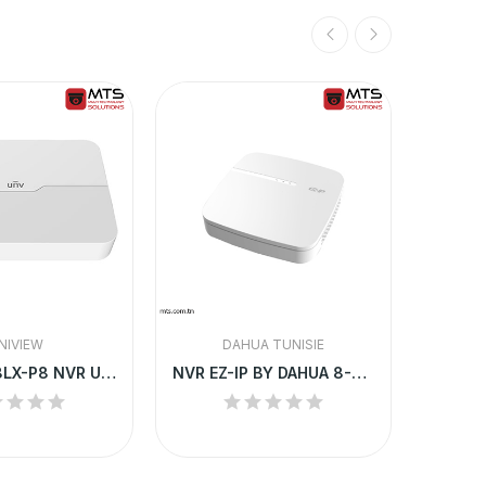
NIVIEW
DAHUA TUNISIE
NVR301-08LX-P8 NVR UNV 8-CH 1 SATA INTERFACE 8...
NVR EZ-IP BY DAHUA 8-CH 1U H.265 | NVR1B08