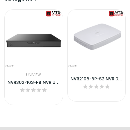
UNIVIEW
NVR2108-8P-S2 NVR DAHUA 8 CHANNEL SMART 1U 8...
NVR302-16S-P8 NVR UNV 16-CH 2 SATA INTERFACE...