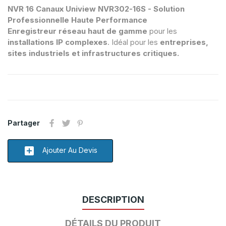
NVR 16 Canaux Uniview NVR302-16S - Solution
Professionnelle Haute Performance
Enregistreur réseau haut de gamme
pour les
installations IP complexes
. Idéal pour les
entreprises,
sites industriels et infrastructures critiques.
Partager
add_box
Ajouter Au Devis
DESCRIPTION
DÉTAILS DU PRODUIT