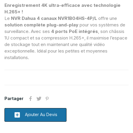
Enregistrement 4K ultra-efficace avec technologie
H.265+ !
Le
NVR Dahua 4 canaux NVR1B04HS-4P/L
offre une
solution complète plug-and-play
pour vos systèmes de
surveillance. Avec ses
4 ports PoE intégrés
, son châssis
1U compact et sa compression H.265+, il maximise l’espace
de stockage tout en maintenant une qualité vidéo
exceptionnelle. Idéal pour les petites et moyennes
installations.
Partager
add_box
Ajouter Au Devis