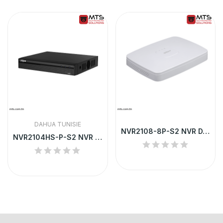
DAHUA TUNISIE
NVR2108-8P-S2 NVR DAHUA 8 CHANNEL SMART 1U 8...
NVR2104HS-P-S2 NVR DAHUA 4 CHANNEL POE UP TO 6MP