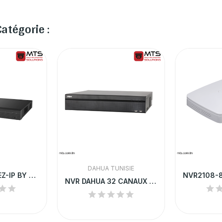
atégorie :
DAHUA TUNISIE
NVR2B16 NVR EZ-IP BY DAHUA 16-CH 1U H.265
NVR DAHUA 32 CANAUX 4K H.265+ | NVR608-32-4KS2