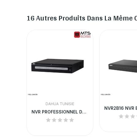
16 Autres Produits Dans La Même C
DAHUA TUNISIE
NVR301-16-P8 NVR UNV 16-CH 1 SATA INTERFACE 8...
NVR PROFESSIONNEL DAHUA 64 CANAUX 4K H.265+ |...