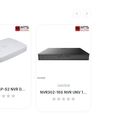
UNIVIEW
NVR2108-8P-S2 NVR DAHUA 8 CHANNEL SMART 1U 8...
NVR302-16S NVR UNV 16-CH 2 SATA INTERFACE 1U...