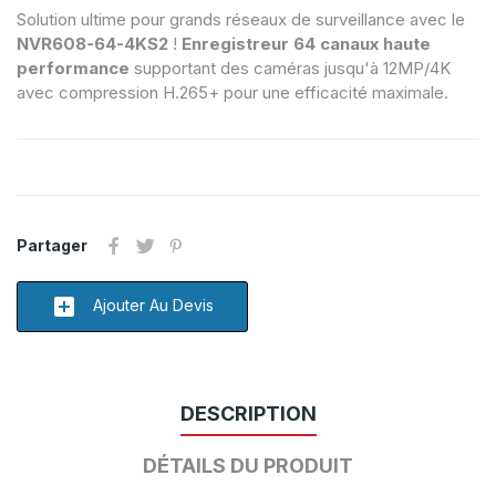
Solution ultime pour grands réseaux de surveillance avec le
NVR608-64-4KS2
!
Enregistreur 64 canaux haute
performance
supportant des caméras jusqu'à 12MP/4K
avec compression H.265+ pour une efficacité maximale.
Partager
add_box
Ajouter Au Devis
DESCRIPTION
DÉTAILS DU PRODUIT