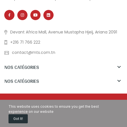
Devant Africa Mall, Avenue Mustapha Hjeij, Ariana 2091
+216 71 766 222
contact@mts.com.tn
NOS CATÉGORIES

NOS CATÉGORIES

Copyright © MTS Tunisia. All Rights Reserved.
This website uses cookies to ensure you get the best
experience on our website
Got It!
Accueil
Demande de devis
Appelez Nous