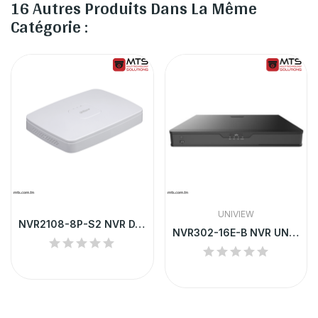
16 Autres Produits Dans La Même
Catégorie :
UNIVIEW
NVR2108-8P-S2 NVR DAHUA 8 CHANNEL SMART 1U 8...
NVR302-16E-B NVR UNV 16-CH 2 SATA INTERFACE 1U...