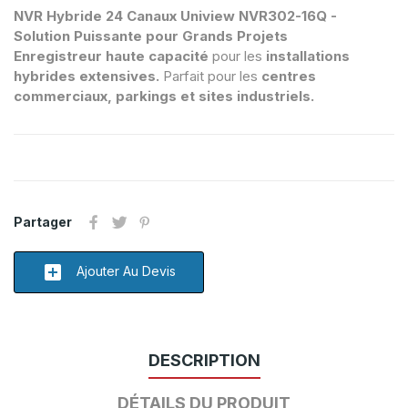
NVR Hybride 24 Canaux Uniview NVR302-16Q -
Solution Puissante pour Grands Projets
Enregistreur haute capacité
pour les
installations
hybrides extensives.
Parfait pour les
centres
commerciaux, parkings et sites industriels.
Partager
add_box
Ajouter Au Devis
DESCRIPTION
DÉTAILS DU PRODUIT