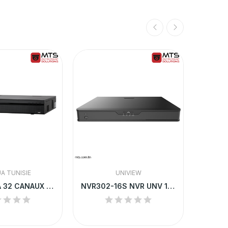
A TUNISIE
UNIVIEW
NVR DAHUA 32 CANAUX 16 POE 1.5U | NVR5432-16P-4KS2
NVR302-16S NVR UNV 16-CH 2 SATA INTERFACE 1U...