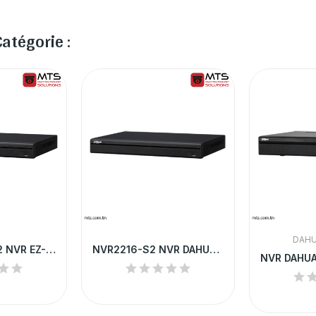
atégorie :
DAHU
NVR4216-4KS2 NVR EZ-IP BY DAHUA 16-CH 1U 4K&H.265
NVR2216-S2 NVR DAHUA 16 CHANNEL 1U LITE UP TO 6MP