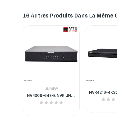
16 Autres Produits Dans La Même C
UNIVIEW
NVR304-32E-B NVR UNV 32-CH 4 SATA INTERFACE 1U...
NVR308-64E-B NVR UNV 64-CH 8 SATA INTERFACE 2U...