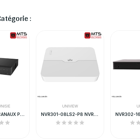
atégorie :
NISIE
UNIVIEW
U
NVR DAHUA 4 CANAUX POE HAUTE PERFORMANCE |...
NVR301-08LS2-P8 NVR UNV 8-CH 1 SATA INTERFACE 8...