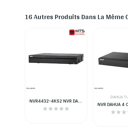
16 Autres Produits Dans La Même C
DAHUA TU
NVR4232-4KS2 NVR EZ-IP BY DAHUA 32-CH 1U...
NVR4432-4KS2 NVR DAHUA 32 CHANNEL 1.5U 4K&H265...