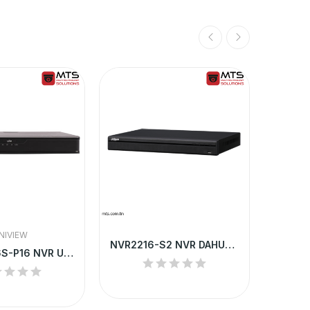
NIVIEW
NVR2216-S2 NVR DAHUA 16 CHANNEL 1U LITE UP TO 6MP
NVR302-16S-P16 NVR UNV 16-CH 2 SATA INTERFACE...