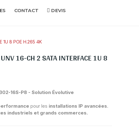
ES
CONTACT
DEVIS
 1U 8 POE H.265 4K
UNV 16-CH 2 SATA INTERFACE 1U 8
02-16S-P8 - Solution Évolutive
 performance
pour les
installations IP avancées
.
tes industriels et grands commerces.